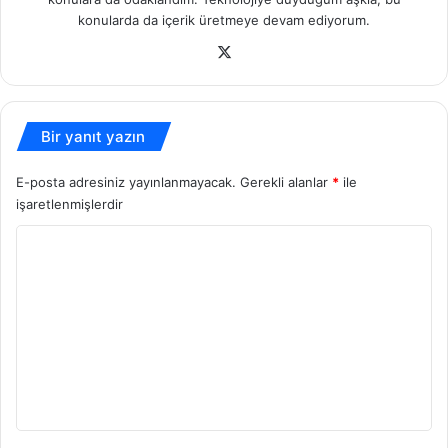
konularda da içerik üretmeye devam ediyorum.
X
Bir yanıt yazın
E-posta adresiniz yayınlanmayacak.
Gerekli alanlar
*
ile
işaretlenmişlerdir
Y
o
r
u
m
*