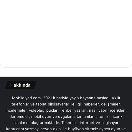
Hakkında
Mobildiyari.com, 2021 itibariyle yayın hayatına başladı. Akıllı
telefonlar ve tablet bilgisayarlar ile ilgili haberler, gelişmeler,
incelemeler, videolar, ipuçları, rehber yazıları, nasıl yapılır içerikleri,
derlemeler, mobil oyun ve uygulama tanıtımları sitemizin içerik
alanlarını oluşturmaktadır. Teknoloji, internet ve bilgisayar
konularını yazmayı seven ekibi ile büyüyen sitemiz ayrıca oyun ve