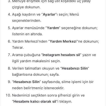
Menüye erişmek için sağ üst köşedeki üç yatay
çizgiye dokunun.
Aşağı kaydırın ve “
Ayarlar
“ı seçin; Menü
seçeneklerinden.
Ayarlar menüsünde “
Yardım
” seçeneğine dokunun;
listenin en altında.
Yardım Merkezi’nden “
Yardım Merkez
i”ne dokunun;
Tekrar.
Arama çubuğuna “
Instagram hesabını sil
” yazın ve
ilgili yardım makalesini seçin.
Verilen talimatları okuyun ve “
Hesabınızı Silin
”
bağlantısına dokunun; sayfa.
“
Hesabınızı Silin
” sayfasında, silme işlemi için bir
neden belirtmeniz istenecektir.
Nedeninizi seçtikten sonra şifrenizi girin ve
“
Hesabımı kalıcı olarak sil
“i tıklayın.