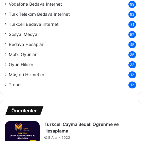
Vodafone Bedava İnternet
99
Türk Telekom Bedava İnternet
93
Turkcell Bedava İnternet
81
Sosyal Medya
57
Bedava Hesaplar
45
Mobil Oyunlar
35
Oyun Hileleri
33
Müşteri Hizmetleri
12
Trend
12
Önerilenler
Turkcell Cayma Bedeli Öğrenme ve
Hesaplama
5 Aralık 2022