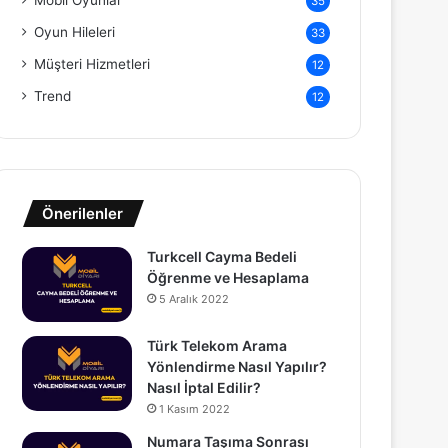
Mobil Oyunlar
35
Oyun Hileleri
33
Müşteri Hizmetleri
12
Trend
12
Önerilenler
Turkcell Cayma Bedeli
Öğrenme ve Hesaplama
5 Aralık 2022
Türk Telekom Arama
Yönlendirme Nasıl Yapılır?
Nasıl İptal Edilir?
1 Kasım 2022
Numara Taşıma Sonrası