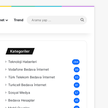
Arama
net
Trend
yap
...
Kategoriler
Teknoloji Haberleri
284
Vodafone Bedava İnternet
99
Türk Telekom Bedava İnternet
93
Turkcell Bedava İnternet
81
Sosyal Medya
57
Bedava Hesaplar
45