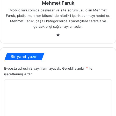
Mehmet Faruk
Mobildiyari.com'da başyazar ve site sorumlusu olan Mehmet
Faruk, platformun her köşesinde nitelikli içerik sunmayı hedefler.
Mehmet Faruk, çeşitli kategorilerde ziyaretçilere tarafsız ve
gerçek bilgi sağlamayı amaçlar.
Web
sitesi
Bir yanıt yazın
E-posta adresiniz yayınlanmayacak.
Gerekli alanlar
*
ile
işaretlenmişlerdir
Y
o
r
u
m