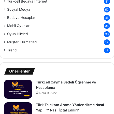
Turkcell Bedava İnternet
81
Sosyal Medya
57
Bedava Hesaplar
45
Mobil Oyunlar
35
Oyun Hileleri
33
Müşteri Hizmetleri
12
Trend
12
Önerilenler
Turkcell Cayma Bedeli Öğrenme ve
Hesaplama
5 Aralık 2022
Türk Telekom Arama Yönlendirme Nasıl
Yapılır? Nasıl İptal Edilir?