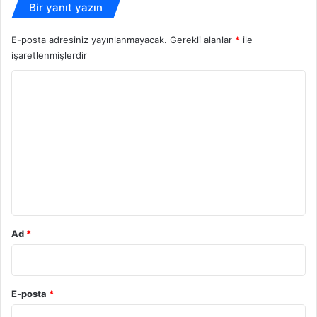
Bir yanıt yazın
E-posta adresiniz yayınlanmayacak.
Gerekli alanlar
*
ile
işaretlenmişlerdir
Y
o
r
u
m
*
Ad
*
E-posta
*