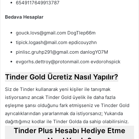
6549117649913787
Bedava Hesaplar
gouck.lovs@gmail.com DogTlep66m
tipick.logash@mail.com epdicouyzhn
pinlisc.gruhp291@gmail.com danlogYO7M
evgorhs.dettroy@protonmail.com evdorohspick
Tinder Gold Ücretiz Nasıl Yapılır?
Siz de Tinder kullanarak yeni kişiler ile tanışmak
istiyorsanız ancak Tinder Gold üyelik ile daha fazla
eşleşme şansı olduğunu fark etmişseniz ve Tincder Gold
ayrıcalıklarından yararlanmak da istiyorsanız; Yukarıda
dağıttığımız kodlar ile Tinder Golda da sahip olabilirsiniz.
Tinder Plus Hesabı Hediye Etme