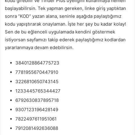
kodu girebilir ve Tinder Plus üyeliğini kullanmaya hemen
başlayabilirsin. Tek yapman gereken, linke giriş yaptıktan
sonra “KOD” yazan alana, seninle aşağıda paylaştığımız
kodu yapıştırarak onaylaman. İşte her şey bu kadar kolay!
Sen de bu eğlenceli uygulamada kendini göstermek
istiyorsan sayfamızı takip ederek paylaştığımız kodlardan
yararlanmaya devam edebilirsin.
3840128864775723
7781955670447910
3226810650743145
1233445765344427
6792630837895718
9307123196428149
7822497611951061
7912081492636088