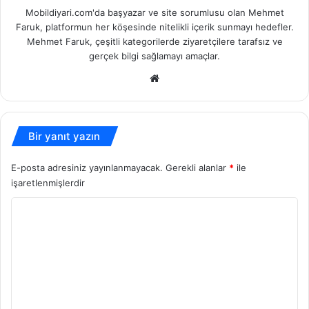
Mobildiyari.com'da başyazar ve site sorumlusu olan Mehmet
Faruk, platformun her köşesinde nitelikli içerik sunmayı hedefler.
Mehmet Faruk, çeşitli kategorilerde ziyaretçilere tarafsız ve
gerçek bilgi sağlamayı amaçlar.
Web
sitesi
Bir yanıt yazın
E-posta adresiniz yayınlanmayacak.
Gerekli alanlar
*
ile
işaretlenmişlerdir
Y
o
r
u
m