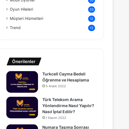
Mobil Oyunlar
35
Oyun Hileleri
33
Müşteri Hizmetleri
12
Trend
12
Önerilenler
Turkcell Cayma Bedeli
Öğrenme ve Hesaplama
5 Aralık 2022
Türk Telekom Arama
Yönlendirme Nasıl Yapılır?
Nasıl İptal Edilir?
1 Kasım 2022
Numara Taşıma Sonrası