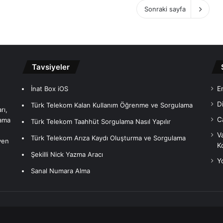
Sonraki sayfa
Tavsiyeler
İnat Box iOS
En
Di
Türk Telekom Kalan Kullanım Öğrenme ve Sorgulama
rı,
C
lama
Türk Telekom Taahhüt Sorgulama Nasıl Yapılır
V
Türk Telekom Arıza Kaydı Oluşturma ve Sorgulama
ven
Ko
Şekilli Nick Yazma Aracı
Y
Sanal Numara Alma