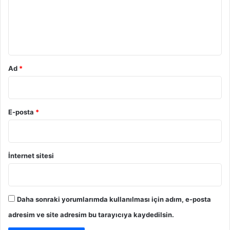
u
m
*
Ad
*
E-posta
*
İnternet sitesi
Daha sonraki yorumlarımda kullanılması için adım, e-posta
adresim ve site adresim bu tarayıcıya kaydedilsin.