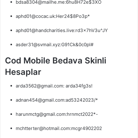
bdsa8304@mailhe.me:6hu8H72e$3XO
aphd01@cocac.uk:Her24$8Po3p*
aphd01@handcharities.live:rd3x7hV3u^JY
asder31@svmail.xyz:G91Ck&0c0pl#
Cod Mobile Bedava Skinli
Hesaplar
arda3562@gmail.com: arda34fg3s!
adnan454@gmail.com:ad53242023/*
harunmctg@gmail.com:hrnmct2022*-
mchtterter@hotmail.com:mcgr4902202