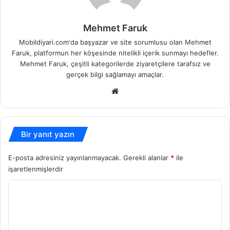
Mehmet Faruk
Mobildiyari.com'da başyazar ve site sorumlusu olan Mehmet
Faruk, platformun her köşesinde nitelikli içerik sunmayı hedefler.
Mehmet Faruk, çeşitli kategorilerde ziyaretçilere tarafsız ve
gerçek bilgi sağlamayı amaçlar.
Web
sitesi
Bir yanıt yazın
E-posta adresiniz yayınlanmayacak.
Gerekli alanlar
*
ile
işaretlenmişlerdir
Y
o
r