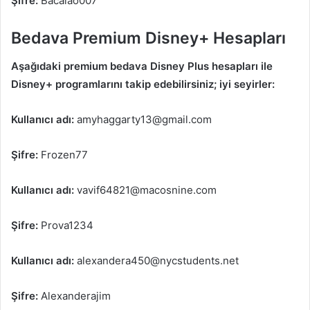
Şifre:
Bacalao007
Bedava Premium Disney+ Hesapları
Aşağıdaki premium bedava Disney Plus hesapları ile
Disney+ programlarını takip edebilirsiniz; iyi seyirler:
Kullanıcı adı:
amyhaggarty13@gmail.com
Şifre:
Frozen77
Kullanıcı adı:
vavif64821@macosnine.com
Şifre:
Prova1234
Kullanıcı adı:
alexandera450@nycstudents.net
Şifre:
Alexanderajim