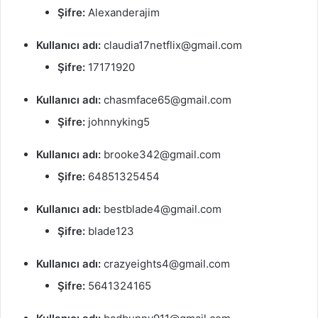
Şifre:
Alexanderajim
Kullanıcı adı:
claudia17netflix@gmail.com
Şifre:
17171920
Kullanıcı adı:
chasmface65@gmail.com
Şifre:
johnnyking5
Kullanıcı adı:
brooke342@gmail.com
Şifre:
64851325454
Kullanıcı adı:
bestblade4@gmail.com
Şifre:
blade123
Kullanıcı adı:
crazyeights4@gmail.com
Şifre:
5641324165