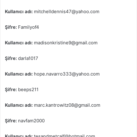
Kullanıcı adı:
mitchelldennis47@yahoo.com
Şifre:
Familyof4
Kullanıcı adı:
madisonkristine9@gmail.com
Şifre:
darla1017
Kullanıcı adı:
hope.navarro333@yahoo.com
Şifre:
beeps211
Kullanıcı adı:
marc.kantrowitz08@gmail.com
Şifre:
navfam2000
Kullanıcı adı:
tesandmetcalf@hotmail.com