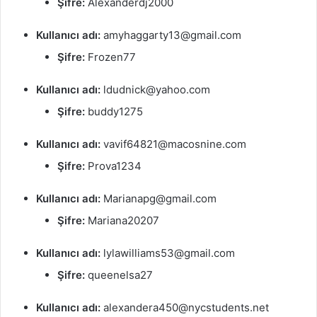
Şifre:
Alexanderdj2000
Kullanıcı adı:
amyhaggarty13@gmail.com
Şifre:
Frozen77
Kullanıcı adı:
ldudnick@yahoo.com
Şifre:
buddy1275
Kullanıcı adı:
vavif64821@macosnine.com
Şifre:
Prova1234
Kullanıcı adı:
Marianapg@gmail.com
Şifre:
Mariana20207
Kullanıcı adı:
lylawilliams53@gmail.com
Şifre:
queenelsa27
Kullanıcı adı:
alexandera450@nycstudents.net