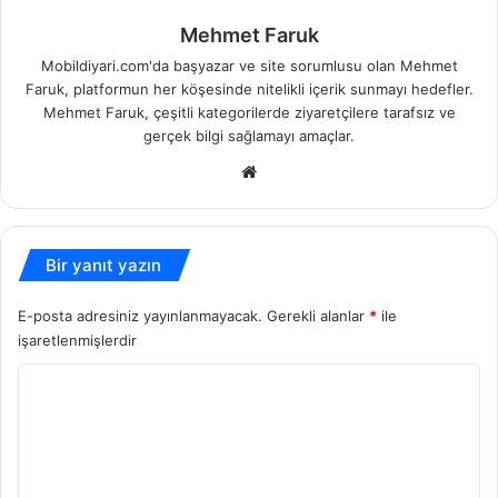
Mehmet Faruk
Mobildiyari.com'da başyazar ve site sorumlusu olan Mehmet
Faruk, platformun her köşesinde nitelikli içerik sunmayı hedefler.
Mehmet Faruk, çeşitli kategorilerde ziyaretçilere tarafsız ve
gerçek bilgi sağlamayı amaçlar.
Web
sitesi
Bir yanıt yazın
E-posta adresiniz yayınlanmayacak.
Gerekli alanlar
*
ile
işaretlenmişlerdir
Y
o
r
u