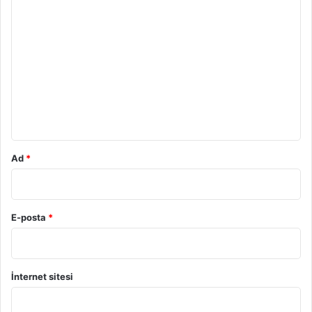
Y
o
r
u
m
*
Ad
*
E-posta
*
İnternet sitesi