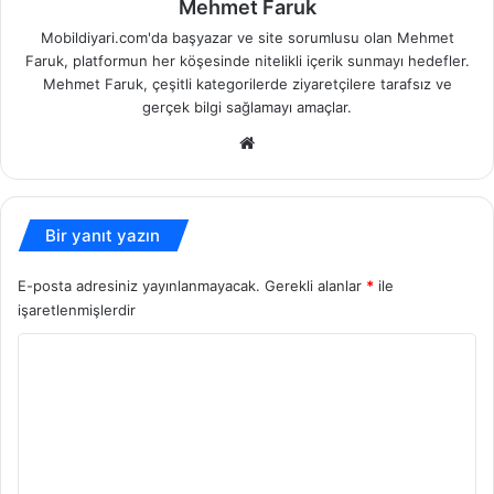
Mehmet Faruk
Mobildiyari.com'da başyazar ve site sorumlusu olan Mehmet
Faruk, platformun her köşesinde nitelikli içerik sunmayı hedefler.
Mehmet Faruk, çeşitli kategorilerde ziyaretçilere tarafsız ve
gerçek bilgi sağlamayı amaçlar.
Web
sitesi
Bir yanıt yazın
E-posta adresiniz yayınlanmayacak.
Gerekli alanlar
*
ile
işaretlenmişlerdir
Y
o
r
u
m