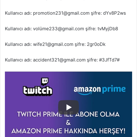
Kullanıcı adı: promotion231@gmail.com şifre: dYv8P2ws
Kullanıcı adı: volüme233@gmail.com şifre: tvMyjDb8
Kullanıcı adı: wife21@gmail.com şifre: 2gr0oDk
Kullanıcı adı: accident321@gmail.com şifre: #3JfTd7#