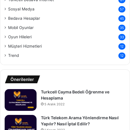
Sosyal Medya
57
Bedava Hesaplar
45
Mobil Oyunlar
35
Oyun Hileleri
33
Müşteri Hizmetleri
12
Trend
12
Önerilenler
Turkcell Cayma Bedeli Öğrenme ve
Hesaplama
5 Aralık 2022
Türk Telekom Arama Yönlendirme Nasıl
Yapılır? Nasıl İptal Edilir?
1 Kasım 2022