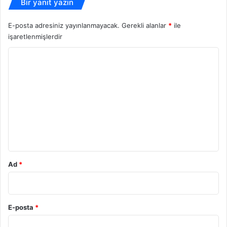
Bir yanıt yazın
E-posta adresiniz yayınlanmayacak.
Gerekli alanlar
*
ile
işaretlenmişlerdir
Y
o
r
u
m
*
Ad
*
E-posta
*