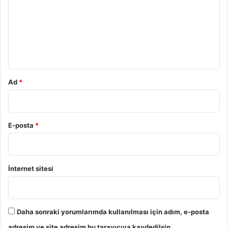
r
u
m
*
Ad
*
E-posta
*
İnternet sitesi
Daha sonraki yorumlarımda kullanılması için adım, e-posta
adresim ve site adresim bu tarayıcıya kaydedilsin.