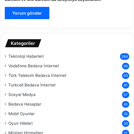
Kategoriler
Teknoloji Haberleri
284
Vodafone Bedava İnternet
99
Türk Telekom Bedava İnternet
93
Turkcell Bedava İnternet
81
Sosyal Medya
57
Bedava Hesaplar
45
Mobil Oyunlar
35
Oyun Hileleri
33
Müşteri Hizmetleri
12