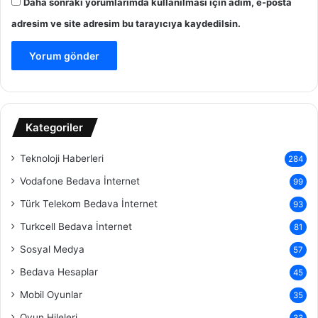
Daha sonraki yorumlarımda kullanılması için adım, e-posta
adresim ve site adresim bu tarayıcıya kaydedilsin.
Kategoriler
Teknoloji Haberleri
284
Vodafone Bedava İnternet
99
Türk Telekom Bedava İnternet
93
Turkcell Bedava İnternet
81
Sosyal Medya
57
Bedava Hesaplar
45
Mobil Oyunlar
35
Oyun Hileleri
33