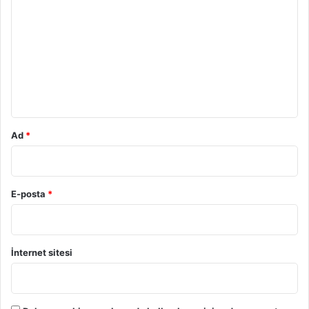
o
r
u
m
*
Ad
*
E-posta
*
İnternet sitesi