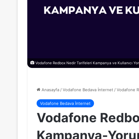
Vodafone Redbox Nedir Tarifeleri Kampanya ve Kullanıcı Yor
Anasayfa
/
Vodafone Bedava İnternet
/
Vodafone R
Vodafone Bedava İnternet
Vodafone Redbo
Kampanya-Yoru