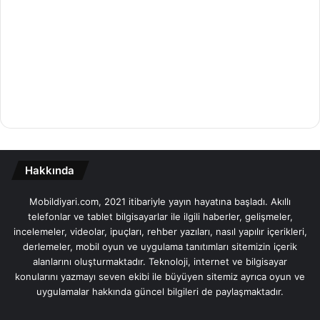
Hakkında
Mobildiyari.com, 2021 itibariyle yayın hayatına başladı. Akıllı
telefonlar ve tablet bilgisayarlar ile ilgili haberler, gelişmeler,
incelemeler, videolar, ipuçları, rehber yazıları, nasıl yapılır içerikleri,
derlemeler, mobil oyun ve uygulama tanıtımları sitemizin içerik
alanlarını oluşturmaktadır. Teknoloji, internet ve bilgisayar
konularını yazmayı seven ekibi ile büyüyen sitemiz ayrıca oyun ve
uygulamalar hakkında güncel bilgileri de paylaşmaktadır.