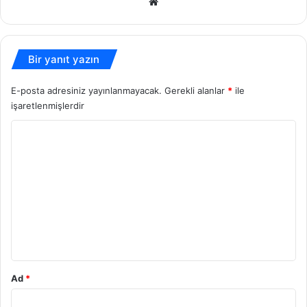
Web
sitesi
Bir yanıt yazın
E-posta adresiniz yayınlanmayacak.
Gerekli alanlar
*
ile
işaretlenmişlerdir
Y
o
r
u
m
*
Ad
*