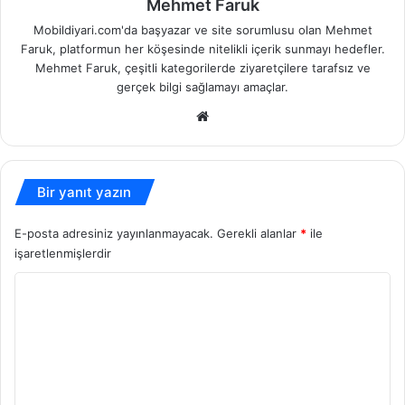
Mehmet Faruk
Mobildiyari.com'da başyazar ve site sorumlusu olan Mehmet
Faruk, platformun her köşesinde nitelikli içerik sunmayı hedefler.
Mehmet Faruk, çeşitli kategorilerde ziyaretçilere tarafsız ve
gerçek bilgi sağlamayı amaçlar.
Web
sitesi
Bir yanıt yazın
E-posta adresiniz yayınlanmayacak.
Gerekli alanlar
*
ile
işaretlenmişlerdir
Y
o
r
u
m