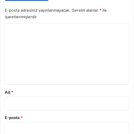
E-posta adresiniz yayınlanmayacak.
Gerekli alanlar
*
ile
işaretlenmişlerdir
Y
o
r
u
m
*
Ad
*
E-posta
*