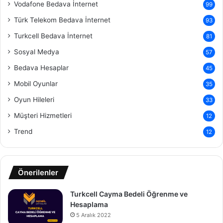
Vodafone Bedava İnternet
99
Türk Telekom Bedava İnternet
93
Turkcell Bedava İnternet
81
Sosyal Medya
57
Bedava Hesaplar
45
Mobil Oyunlar
35
Oyun Hileleri
33
Müşteri Hizmetleri
12
Trend
12
Önerilenler
Turkcell Cayma Bedeli Öğrenme ve
Hesaplama
5 Aralık 2022