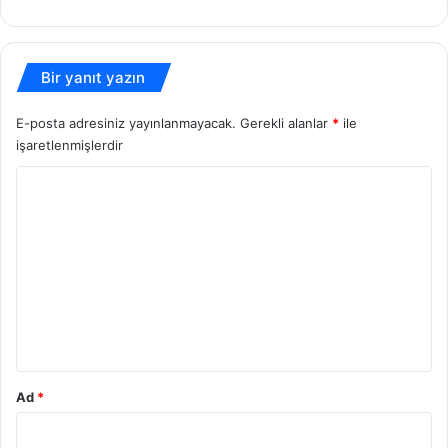
sitesi
Bir yanıt yazın
E-posta adresiniz yayınlanmayacak.
Gerekli alanlar
*
ile
işaretlenmişlerdir
Y
o
r
u
m
*
Ad
*