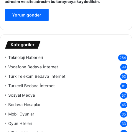
adresim ve site adresim bu tarayıcıya kaydedilsin.
Kategoriler
Teknoloji Haberleri
284
Vodafone Bedava İnternet
99
Türk Telekom Bedava İnternet
93
Turkcell Bedava İnternet
81
Sosyal Medya
57
Bedava Hesaplar
45
Mobil Oyunlar
35
Oyun Hileleri
33