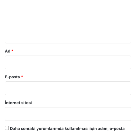
r
u
m
*
Ad
*
E-posta
*
İnternet sitesi
Daha sonraki yorumlarımda kullanılması için adım, e-posta