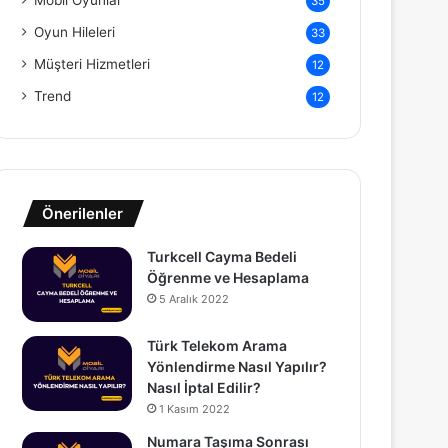
Mobil Oyunlar
35
Oyun Hileleri
33
Müşteri Hizmetleri
12
Trend
12
Önerilenler
Turkcell Cayma Bedeli
Öğrenme ve Hesaplama
5 Aralık 2022
Türk Telekom Arama
Yönlendirme Nasıl Yapılır?
Nasıl İptal Edilir?
1 Kasım 2022
Numara Taşıma Sonrası