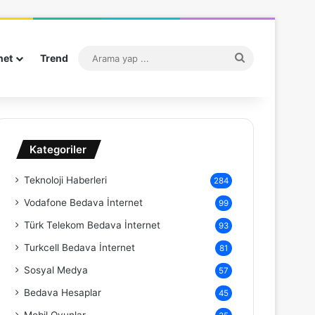
Arama
net
Trend
yap
...
Kategoriler
Teknoloji Haberleri
284
Vodafone Bedava İnternet
99
Türk Telekom Bedava İnternet
93
Turkcell Bedava İnternet
81
Sosyal Medya
57
Bedava Hesaplar
45