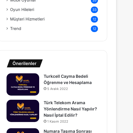
Mobil Oyunlar
35
Oyun Hileleri
33
Müşteri Hizmetleri
12
Trend
12
Önerilenler
Turkcell Cayma Bedeli
Öğrenme ve Hesaplama
5 Aralık 2022
Türk Telekom Arama
Yönlendirme Nasıl Yapılır?
Nasıl İptal Edilir?
1 Kasım 2022
Numara Taşıma Sonrası