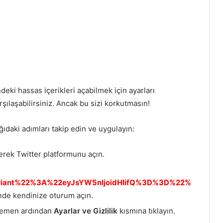
deki hassas içerikleri açabilmek için ayarları
şılaşabilirsiniz. Ancak bu sizi korkutmasın!
ğıdaki adımları takip edin ve uygulayın:
rerek Twitter platformunu açın.
ariant%22%3A%22eyJsYW5nIjoidHIifQ%3D%3D%22%
inde kendinize oturum açın.
e hemen ardından
Ayarlar ve Gizlilik
kısmına tıklayın.