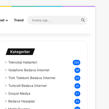
Arama
net
Trend
yap
...
Kategoriler
Teknoloji Haberleri
284
Vodafone Bedava İnternet
99
Türk Telekom Bedava İnternet
93
Turkcell Bedava İnternet
81
Sosyal Medya
57
Bedava Hesaplar
45