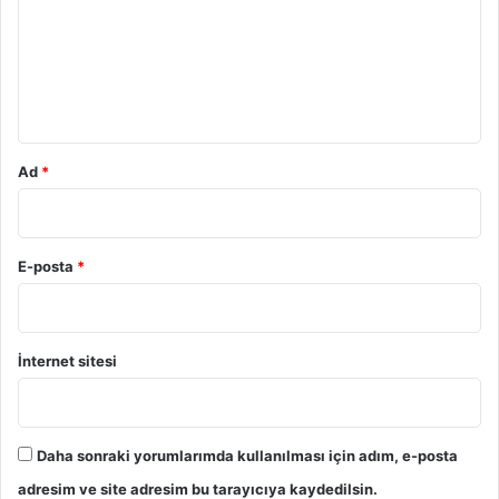
u
m
*
Ad
*
E-posta
*
İnternet sitesi
Daha sonraki yorumlarımda kullanılması için adım, e-posta
adresim ve site adresim bu tarayıcıya kaydedilsin.