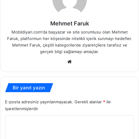
Mehmet Faruk
Mobildiyari.com'da başyazar ve site sorumlusu olan Mehmet
Faruk, platformun her köşesinde nitelikli içerik sunmayı hedefler.
Mehmet Faruk, çeşitli kategorilerde ziyaretçilere tarafsız ve
gerçek bilgi sağlamayı amaçlar.
Web
sitesi
Bir yanıt yazın
E-posta adresiniz yayınlanmayacak.
Gerekli alanlar
*
ile
işaretlenmişlerdir
Y
o
r