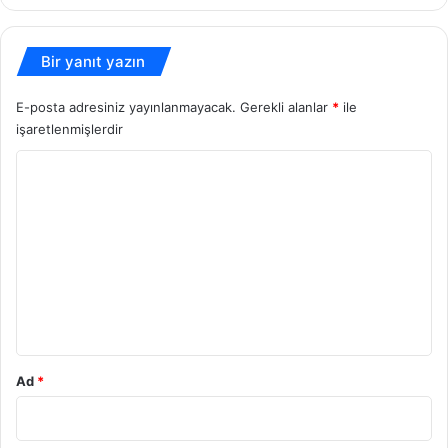
Bir yanıt yazın
E-posta adresiniz yayınlanmayacak.
Gerekli alanlar
*
ile
işaretlenmişlerdir
Y
o
r
u
m
*
Ad
*