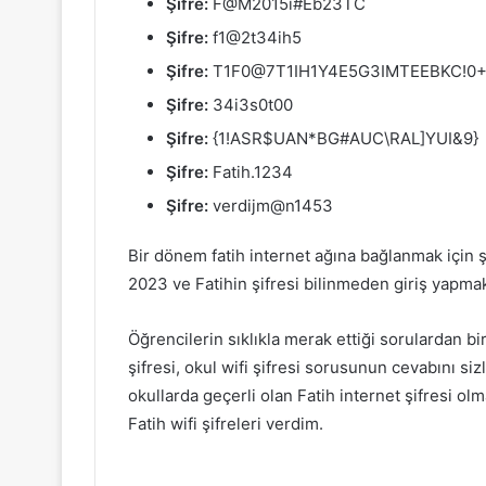
Şifre:
F@M2015i#Eb23TC
Şifre:
f1@2t34ih5
Şifre:
T1F0@7T1IH1Y4E5G3IMTEEBKC!0
Şifre:
34i3s0t00
Şifre:
{1!ASR$UAN*BG#AUC\RAL]YUI&9}
Şifre:
Fatih.1234
Şifre:
verdijm@n1453
Bir dönem fatih internet ağına bağlanmak için şi
2023 ve Fatihin şifresi bilinmeden giriş yapm
Öğrencilerin sıklıkla merak ettiği sorulardan biri 
şifresi, okul wifi şifresi sorusunun cevabını si
okullarda geçerli olan Fatih internet şifresi ol
Fatih wifi şifreleri verdim.