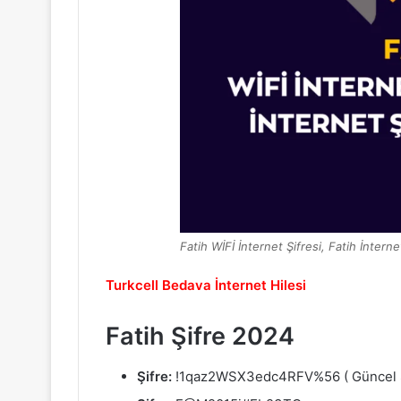
Fatih WİFİ İnternet Şifresi, Fatih İntern
Turkcell Bedava İnternet Hilesi
Fatih Şifre 2024
Şifre:
!1qaz2WSX3edc4RFV%56 ( Güncel Ş