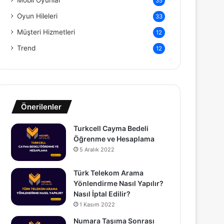
Mobil Oyunlar
35
Oyun Hileleri
33
Müşteri Hizmetleri
12
Trend
12
Önerilenler
Turkcell Cayma Bedeli
Öğrenme ve Hesaplama
5 Aralık 2022
Türk Telekom Arama
Yönlendirme Nasıl Yapılır?
Nasıl İptal Edilir?
1 Kasım 2022
Numara Taşıma Sonrası