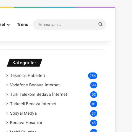
Arama
net
Trend
yap
...
Kategoriler
Teknoloji Haberleri
284
Vodafone Bedava İnternet
99
Türk Telekom Bedava İnternet
93
Turkcell Bedava İnternet
81
Sosyal Medya
57
Bedava Hesaplar
45