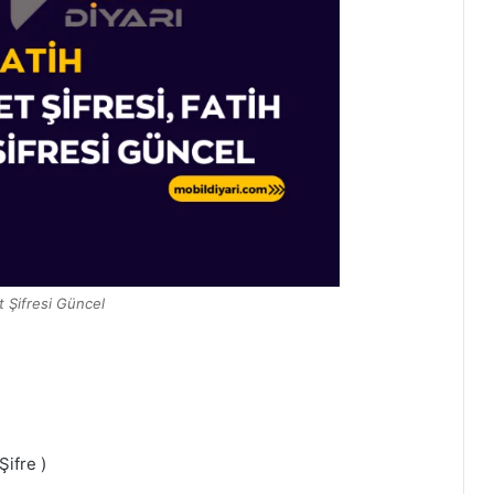
et Şifresi Güncel
ifre )