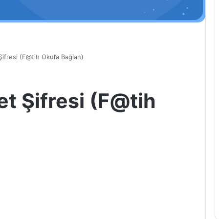
Şifresi (F@tih Okul’a Bağlan)
et Şifresi (F@tih