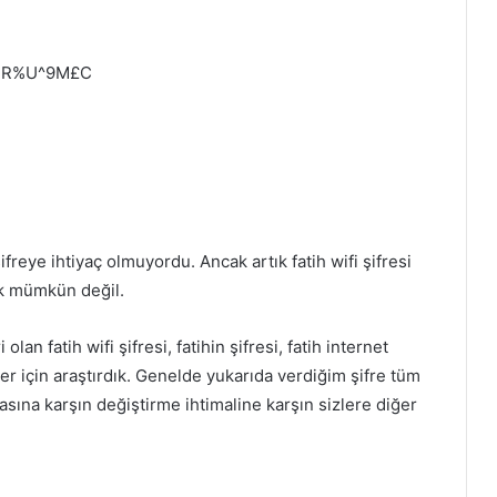
+R%U^9M£C
freye ihtiyaç olmuyordu. Ancak artık fatih wifi şifresi
ak mümkün değil.
olan fatih wifi şifresi, fatihin şifresi, fatih internet
zler için araştırdık. Genelde yukarıda verdiğim şifre tüm
masına karşın değiştirme ihtimaline karşın sizlere diğer