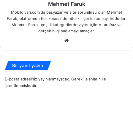
Mehmet Faruk
Mobildiyari.com'da başyazar ve site sorumlusu olan Mehmet
Faruk, platformun her köşesinde nitelikli içerik sunmayı hedefler.
Mehmet Faruk, çeşitli kategorilerde ziyaretçilere tarafsız ve
gerçek bilgi sağlamayı amaçlar.
Web
sitesi
Bir yanıt yazın
E-posta adresiniz yayınlanmayacak.
Gerekli alanlar
*
ile
işaretlenmişlerdir
Y
o
r
u
m