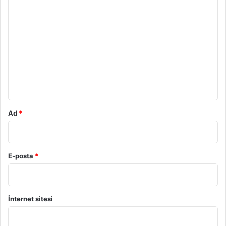
Y
o
r
u
m
*
Ad
*
E-posta
*
İnternet sitesi