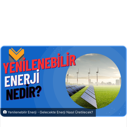
Yenilenebilir Enerji - Gelecekte Enerji Nasıl Üretilecek?