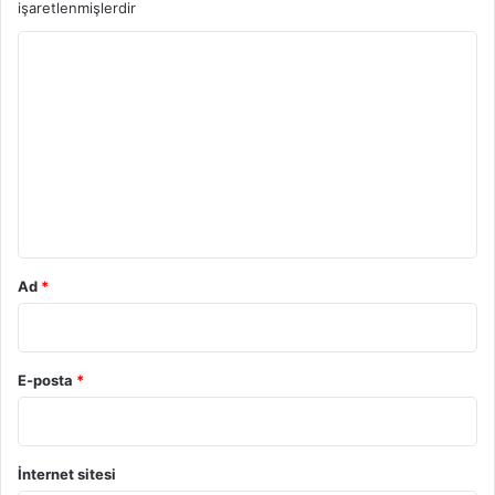
işaretlenmişlerdir
Y
o
r
u
m
*
Ad
*
E-posta
*
İnternet sitesi