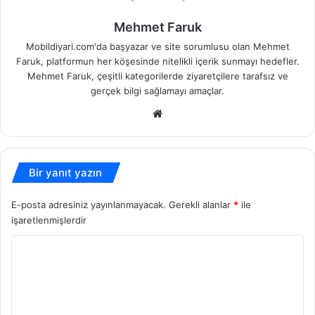
Mehmet Faruk
Mobildiyari.com'da başyazar ve site sorumlusu olan Mehmet
Faruk, platformun her köşesinde nitelikli içerik sunmayı hedefler.
Mehmet Faruk, çeşitli kategorilerde ziyaretçilere tarafsız ve
gerçek bilgi sağlamayı amaçlar.
Web
sitesi
Bir yanıt yazın
E-posta adresiniz yayınlanmayacak.
Gerekli alanlar
*
ile
işaretlenmişlerdir
Y
o
r
u