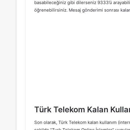
basabileceğiniz gibi dilerseniz 9333’ü arayab
öğrenebilirsiniz. Mesaj gönderimi sonrası kalan 
Türk Telekom Kalan Kull
Son olarak, Türk Telekom kalan kullanım (inter
şekilde “Turk Telekom Online İşlemler” uygulama