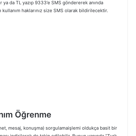
ilir ya da TL yazıp 9333’e SMS göndererek anında
kullanım haklarınız size SMS olarak bildirilecektir.
anım Öğrenme
net, mesaj, konuşma) sorgulamaişlemi oldukça basit bir
sı indirilerek de takip edilebilir. Bunun yanında “Turk