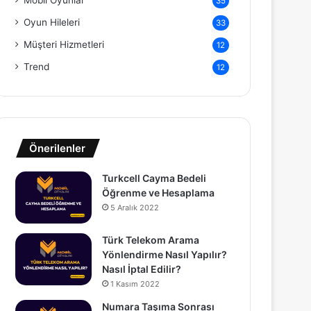
Mobil Oyunlar
35
Oyun Hileleri
33
Müşteri Hizmetleri
12
Trend
12
Önerilenler
Turkcell Cayma Bedeli
Öğrenme ve Hesaplama
5 Aralık 2022
Türk Telekom Arama
Yönlendirme Nasıl Yapılır?
Nasıl İptal Edilir?
1 Kasım 2022
Numara Taşıma Sonrası