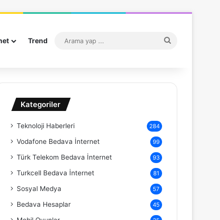
Arama
net
Trend
yap
...
Kategoriler
Teknoloji Haberleri
284
Vodafone Bedava İnternet
99
Türk Telekom Bedava İnternet
93
Turkcell Bedava İnternet
81
Sosyal Medya
57
Bedava Hesaplar
45