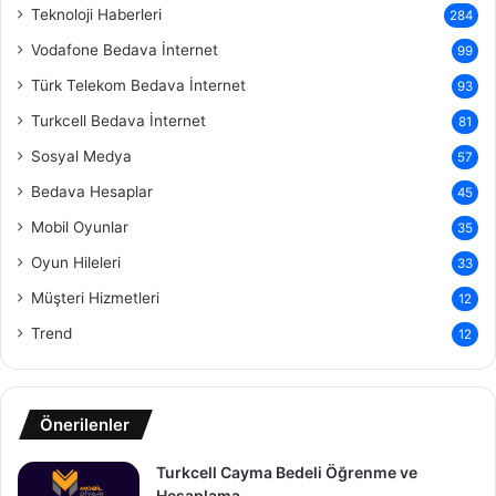
Teknoloji Haberleri
284
Vodafone Bedava İnternet
99
Türk Telekom Bedava İnternet
93
Turkcell Bedava İnternet
81
Sosyal Medya
57
Bedava Hesaplar
45
Mobil Oyunlar
35
Oyun Hileleri
33
Müşteri Hizmetleri
12
Trend
12
Önerilenler
Turkcell Cayma Bedeli Öğrenme ve
Hesaplama