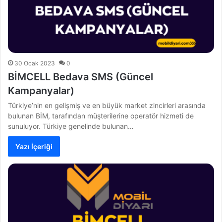
30 Ocak 2023
0
BİMCELL Bedava SMS (Güncel
Kampanyalar)
Türkiye’nin en gelişmiş ve en büyük market zincirleri arasında
bulunan BİM, tarafından müşterilerine operatör hizmeti de
sunuluyor. Türkiye genelinde bulunan…
Yazı İçeriği