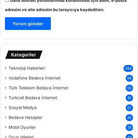
Daha sonraki yorumlarımda kullanılması için adım, e-posta
adresim ve site adresim bu tarayıcıya kaydedilsin.
Kategoriler
Teknoloji Haberleri
284
Vodafone Bedava İnternet
99
Türk Telekom Bedava İnternet
93
Turkcell Bedava İnternet
81
Sosyal Medya
57
Bedava Hesaplar
45
Mobil Oyunlar
35
Oyun Hileleri
33