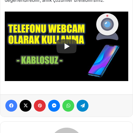
değerlendirebilir, anlık çözümler üretebilirsiniz.
Facebook
X
Pinterest
Messenger
WhatsApp
Telegram