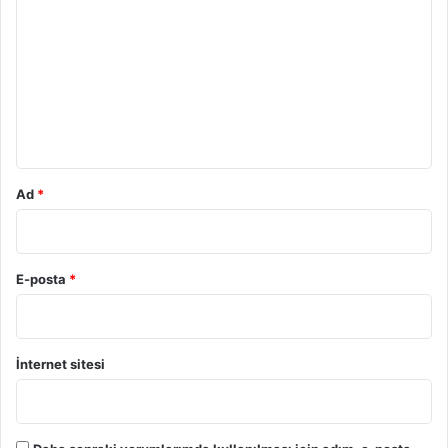
o
r
u
m
*
Ad
*
E-posta
*
İnternet sitesi