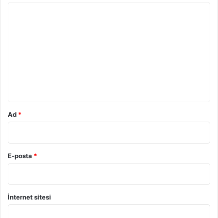
Y
o
r
u
m
*
Ad
*
E-posta
*
İnternet sitesi