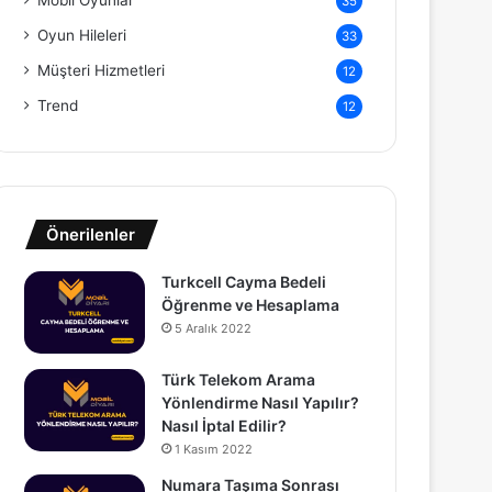
Mobil Oyunlar
35
Oyun Hileleri
33
Müşteri Hizmetleri
12
Trend
12
Önerilenler
Turkcell Cayma Bedeli
Öğrenme ve Hesaplama
5 Aralık 2022
Türk Telekom Arama
Yönlendirme Nasıl Yapılır?
Nasıl İptal Edilir?
1 Kasım 2022
Numara Taşıma Sonrası