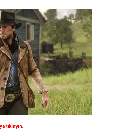
ya tıklayın
.