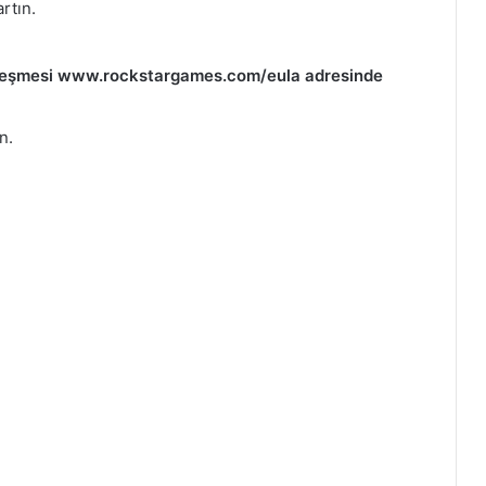
artın.
özleşmesi www.rockstargames.com/eula adresinde
n.