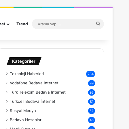
Arama
net
Trend
yap
...
Kategoriler
Teknoloji Haberleri
284
Vodafone Bedava İnternet
99
Türk Telekom Bedava İnternet
93
Turkcell Bedava İnternet
81
Sosyal Medya
57
Bedava Hesaplar
45