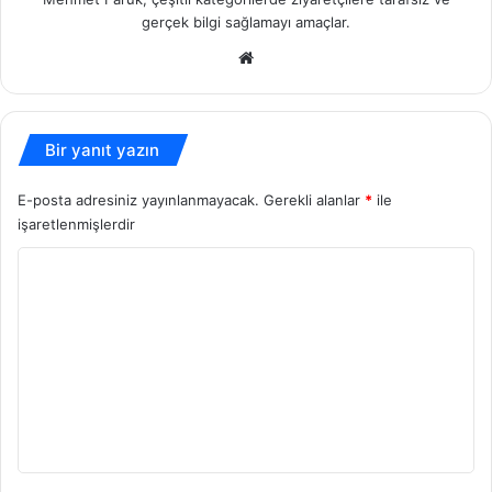
gerçek bilgi sağlamayı amaçlar.
Web
sitesi
Bir yanıt yazın
E-posta adresiniz yayınlanmayacak.
Gerekli alanlar
*
ile
işaretlenmişlerdir
Y
o
r
u
m
*