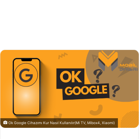
Ok Google Cihazımı Kur Nasıl Kullanılır(Mi TV, Mibox4, Xiaomi)