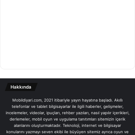
Hakkında
Mobildiyari.com, 2021 itibariyle yayın hayatına başladı. Akıllı
telefonlar ve tablet bilgisayarlar ile ilgili haberler, gelişmeler,
incelemeler, videolar, ipuçları, rehber yazıları, nasıl yapılır içerikleri,
derlemeler, mobil oyun ve uygulama tanıtımları sitemizin içerik
alanlarını oluşturmaktadır. Teknoloji, internet ve bilgisayar
konularını yazmayı seven ekibi ile büyüyen sitemiz ayrıca oyun ve