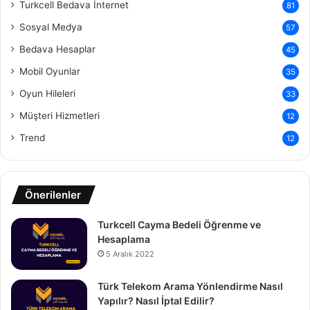
Turkcell Bedava İnternet
81
Sosyal Medya
57
Bedava Hesaplar
45
Mobil Oyunlar
35
Oyun Hileleri
33
Müşteri Hizmetleri
12
Trend
12
Önerilenler
Turkcell Cayma Bedeli Öğrenme ve
Hesaplama
5 Aralık 2022
Türk Telekom Arama Yönlendirme Nasıl
Yapılır? Nasıl İptal Edilir?