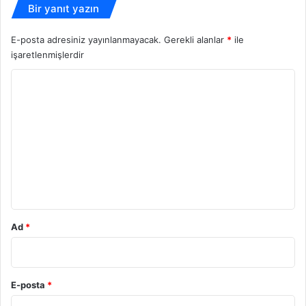
Bir yanıt yazın
E-posta adresiniz yayınlanmayacak.
Gerekli alanlar
*
ile
işaretlenmişlerdir
Y
o
r
u
m
*
Ad
*
E-posta
*