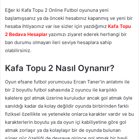
Eğer ki Kafa Topu 2 Online Futbol oyununa yeni
başlamışsanız ya da önceki hesabınız kapanmış ve yeni bir
hesaba ihtiyacınız var ise sizler için yazdığımız
Kafa Topu
2 Bedava Hesaplar
yazımızı ziyaret ederek herhangi bir
ban durumu olmayan ileri seviye hesaplara sahip
olabilirsiniz.
Kafa Topu 2 Nasıl Oynanır?
Oyun efsane futbol yorumcusu Ercan Taner’in anlatımı ile
bir 2 boyutlu futbol sahasında 2 oyuncu ile karşılıklı
kalelere gol atmak üzerine kuruludur ancak gol atmak öyle
sanıldığı kadar da kolay değildir oyunda birbirinden farklı
fiziksel özellikte ve yetenekte onlarca karakter vardır ve bu
karakterlerin boyutu ya da oyun içi kabiliyetine göre gol
atmak zorlaşır ya da kolaylaşır bir de oyunda bulunan
süper güç özelliği de devreye girince gol atmak bir hayli