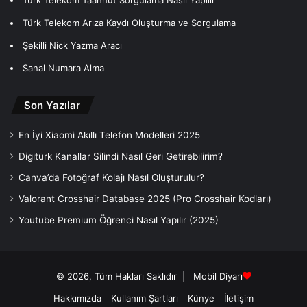
Türk Telekom Arıza Kaydı Oluşturma ve Sorgulama
Şekilli Nick Yazma Aracı
Sanal Numara Alma
Son Yazılar
En İyi Xiaomi Akıllı Telefon Modelleri 2025
Digitürk Kanallar Silindi Nasıl Geri Getirebilirim?
Canva’da Fotoğraf Kolajı Nasıl Oluşturulur?
Valorant Crosshair Database 2025 (Pro Crosshair Kodları)
Youtube Premium Öğrenci Nasıl Yapılır (2025)
© 2026, Tüm Hakları Saklıdır |
Mobil Diyarı
Hakkımızda
Kullanım Şartları
Künye
İletişim