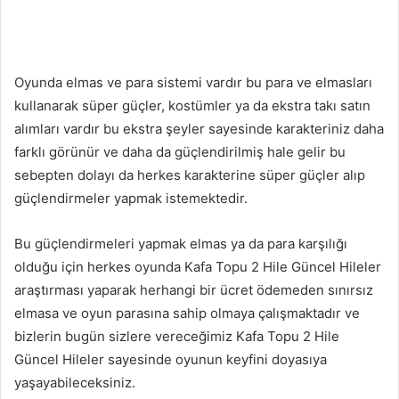
Oyunda elmas ve para sistemi vardır bu para ve elmasları
kullanarak süper güçler, kostümler ya da ekstra takı satın
alımları vardır bu ekstra şeyler sayesinde karakteriniz daha
farklı görünür ve daha da güçlendirilmiş hale gelir bu
sebepten dolayı da herkes karakterine süper güçler alıp
güçlendirmeler yapmak istemektedir.
Bu güçlendirmeleri yapmak elmas ya da para karşılığı
olduğu için herkes oyunda Kafa Topu 2 Hile Güncel Hileler
araştırması yaparak herhangi bir ücret ödemeden sınırsız
elmasa ve oyun parasına sahip olmaya çalışmaktadır ve
bizlerin bugün sizlere vereceğimiz Kafa Topu 2 Hile
Güncel Hileler sayesinde oyunun keyfini doyasıya
yaşayabileceksiniz.