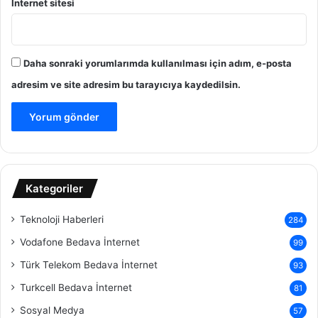
İnternet sitesi
Daha sonraki yorumlarımda kullanılması için adım, e-posta
adresim ve site adresim bu tarayıcıya kaydedilsin.
Kategoriler
Teknoloji Haberleri
284
Vodafone Bedava İnternet
99
Türk Telekom Bedava İnternet
93
Turkcell Bedava İnternet
81
Sosyal Medya
57