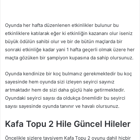
Oyunda her hafta düzenlenen etkinlikler bulunur bu
etkinliklere katılarak eğer ki etkinliğin kazananı olur iseniz
büyük ödülün sahibi olur ve bir de bütün maçlarda bir
sonraki etkinliğe kadar yani 1 hafta geçerli olmak üzere her
maçta gözüken bir şampiyon kupasına da sahip olursunuz.
Oyunda kendinize bir koç bulmanız gerekmektedir bu koç
sayesinde hem oyunda sizi izleyen seyirci sayınız
artmaktadır hem de sizi daha güçlü hale getirmektedir.
Oyundaki seyirci sayısı da oldukça önemlidir bu seyirci
sayısı sayesinde oyunda tanınır ve havalı olursunuz.
Kafa Topu 2 Hile Güncel Hileler
Öncelikle sizlere tavsiyem Kafa Topu 2 oyunu dahil hiçbir