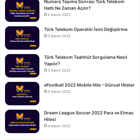
Numara Taşıma Sonrası Türk Telekom
Hattı Ne Zaman Açılır?
2 Kasım 2022
Türk Telekom Operatör İsmi Değiştirme
3 Kasım 2022
Türk Telekom Taahhüt Sorgulama Nasıl
Yapılır?
3 Kasım 2022
eFootball 2022 Mobile Hile – Güncel Hileler
4 Kasım 2022
Dream League Soccer 2022 Para ve Elmas
Hilesi
4 Kasım 2022