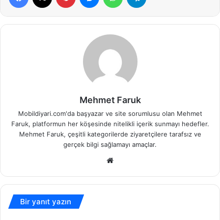
Mehmet Faruk
Mobildiyari.com'da başyazar ve site sorumlusu olan Mehmet
Faruk, platformun her köşesinde nitelikli içerik sunmayı hedefler.
Mehmet Faruk, çeşitli kategorilerde ziyaretçilere tarafsız ve
gerçek bilgi sağlamayı amaçlar.
Web
sitesi
Bir yanıt yazın