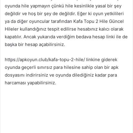
oyunda hile yapmayın çünkü hile kesinlikle yasal bir şey
değildir ve hoş bir şey de değildir. Eğer ki oyun yetkilileri
ya da diğer oyuncular tarafından Kafa Topu 2 Hile Güncel
Hileler kullandığınız tespit edilirse hesabınız kalıcı olarak
kapatılır. Ancak yukarıda verdiğim bedava hesap linki ile de
başka bir hesap açabilirsiniz.
https://apkoyun.club/kafa-topu-2-hile/ linkine giderek
oyunda geçerli sınırsız para hilesine sahip olan bir apk
dosyasını indirirsiniz ve oyunda dilediğiniz kadar para
harcaması yapabilirsiniz.