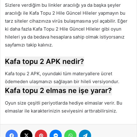
Sizlere verdiğim bu linkler aracılığı ya da başka şeyler
aracılığı ile Kafa Topu 2 Hile Güncel Hileler yapmayın bu
tarz siteler cihazınıza virüs bulaşmasına yol açabilir. Eğer
ki daha fazla Kafa Topu 2 Hile Güncel Hileler gibi oyun
hileleri ya da bedava hesaplara sahip olmak istiyorsanız
sayfamızı takip kalınız.
Kafa topu 2 APK nedir?
Kafa topu 2 APK, oyundaki tüm materyallere ücret
ödemeden ulaşmanızı sağlayan bir hileli versiyondur.
Kafa topu 2 elmas ne işe yarar?
Oyun size çeşitli periyotlarda hediye elmaslar verir. Bu
elmaslar ile karakterinizin seviyesini arttırabilirsiniz.
Facebook
X
Pinterest
Messenger
WhatsApp
Telegram