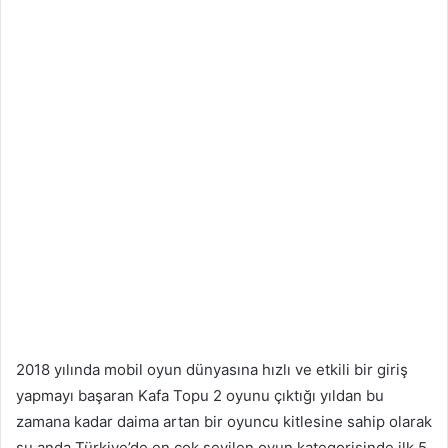
2018 yılında mobil oyun dünyasına hızlı ve etkili bir giriş
yapmayı başaran Kafa Topu 2 oyunu çıktığı yıldan bu
zamana kadar daima artan bir oyuncu kitlesine sahip olarak
şu anda Türkiye’de en çok sevilen oyun kategorisinde ilk 5