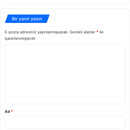
sitesi
Bir yanıt yazın
E-posta adresiniz yayınlanmayacak.
Gerekli alanlar
*
ile
işaretlenmişlerdir
Y
o
r
u
m
*
Ad
*