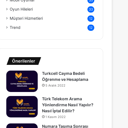
Mobil Oyunlar
35
Oyun Hileleri
33
Müşteri Hizmetleri
12
Trend
12
Önerilenler
Turkcell Cayma Bedeli
Öğrenme ve Hesaplama
5 Aralık 2022
Türk Telekom Arama
Yönlendirme Nasıl Yapılır?
Nasıl İptal Edilir?
1 Kasım 2022
Numara Taşıma Sonrası