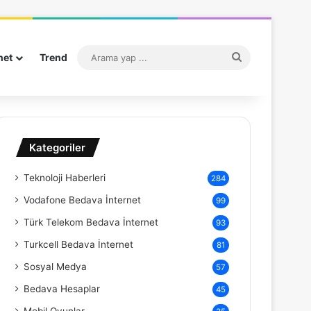
Arama
net
Trend
yap
...
Kategoriler
Teknoloji Haberleri
284
Vodafone Bedava İnternet
99
Türk Telekom Bedava İnternet
93
Turkcell Bedava İnternet
81
Sosyal Medya
57
Bedava Hesaplar
45