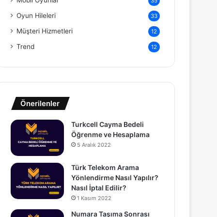
Mobil Oyunlar
35
Oyun Hileleri
33
Müşteri Hizmetleri
12
Trend
12
Önerilenler
Turkcell Cayma Bedeli
Öğrenme ve Hesaplama
5 Aralık 2022
Türk Telekom Arama
Yönlendirme Nasıl Yapılır?
Nasıl İptal Edilir?
1 Kasım 2022
Numara Taşıma Sonrası