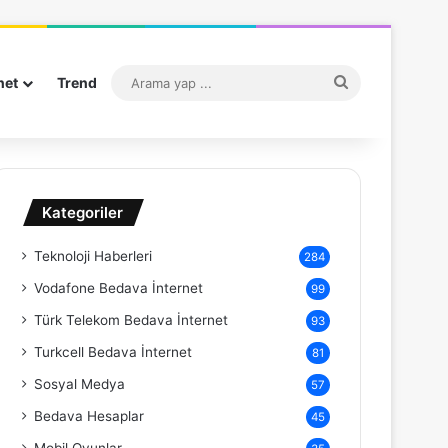
Arama
net
Trend
yap
...
Kategoriler
Teknoloji Haberleri
284
Vodafone Bedava İnternet
99
Türk Telekom Bedava İnternet
93
Turkcell Bedava İnternet
81
Sosyal Medya
57
Bedava Hesaplar
45