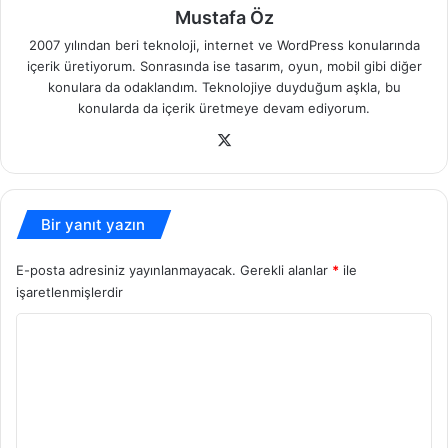
Mustafa Öz
2007 yılından beri teknoloji, internet ve WordPress konularında
içerik üretiyorum. Sonrasında ise tasarım, oyun, mobil gibi diğer
konulara da odaklandım. Teknolojiye duyduğum aşkla, bu
konularda da içerik üretmeye devam ediyorum.
X
Bir yanıt yazın
E-posta adresiniz yayınlanmayacak.
Gerekli alanlar
*
ile
işaretlenmişlerdir
Y
o
r
u
m