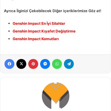
Ayrıca İlginizi Çekebilecek Diğer içeriklerimize Göz at!
Genshin Impact En İyi Silahlar
Genshin Impact Kıyafet Değiştirme
Genshin Impact Komutları
Facebook
X
Pinterest
Messenger
WhatsApp
Telegram