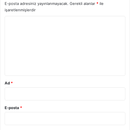
E-posta adresiniz yayınlanmayacak.
Gerekli alanlar
*
ile
işaretlenmişlerdir
Y
o
r
u
m
*
Ad
*
E-posta
*