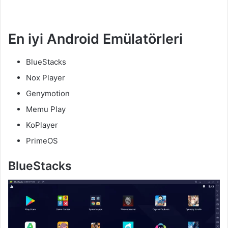
En iyi Android Emülatörleri
BlueStacks
Nox Player
Genymotion
Memu Play
KoPlayer
PrimeOS
BlueStacks