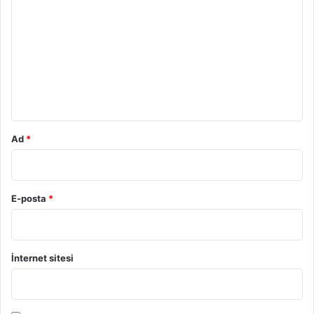
o
r
u
m
*
Ad
*
E-posta
*
İnternet sitesi