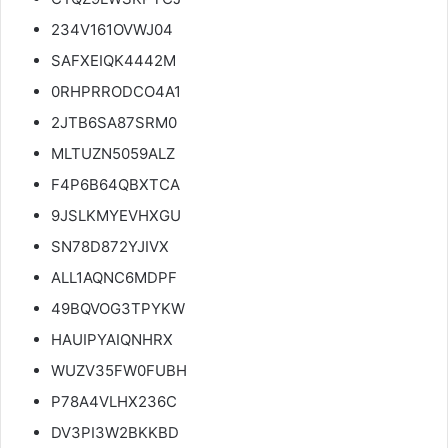
234V161OVWJ04
SAFXEIQK4442M
0RHPRRODCO4A1
2JTB6SA87SRM0
MLTUZN5059ALZ
F4P6B64QBXTCA
9JSLKMYEVHXGU
SN78D872YJIVX
ALL1AQNC6MDPF
49BQVOG3TPYKW
HAUIPYAIQNHRX
WUZV35FW0FUBH
P78A4VLHX236C
DV3PI3W2BKKBD