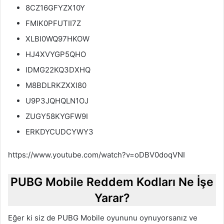
8CZ16GFYZX10Y
FMIK0PFUTII7Z
XLBI0WQ97HKOW
HJ4XVYGP5QHO
IDMG22KQ3DXHQ
M8BDLRKZXXI80
U9P3JQHQLN1OJ
ZUGY58KYGFW9I
ERKDYCUDCYWY3
https://www.youtube.com/watch?v=oDBV0doqVNI
PUBG Mobile Reddem Kodları Ne İşe
Yarar?
Eğer ki siz de PUBG Mobile oyununu oynuyorsanız ve