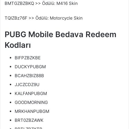
BMTGZBZBKQ >> Ödülü: M416 Skin
TQIZBz76F >> Ödülü: Motorcycle Skin
PUBG Mobile Bedava Redeem
Kodları
BIFPZBZKBE
DUCKYPUBGM
BCAHZBIZ88B
JJCZCDZ9U
KALFANPUBGM
GOODMORNING
MRKHANPUBGM
BRT0ZBZAWK