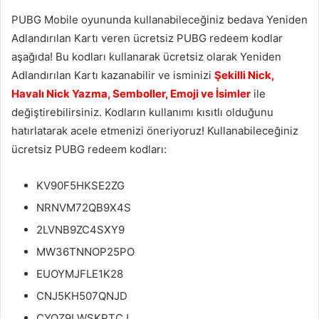
PUBG Mobile oyununda kullanabileceğiniz bedava Yeniden
Adlandırılan Kartı veren ücretsiz PUBG redeem kodlar
aşağıda! Bu kodları kullanarak ücretsiz olarak Yeniden
Adlandırılan Kartı kazanabilir ve isminizi
Şekilli Nick,
Havalı Nick Yazma, Semboller, Emoji ve İsimler
ile
değiştirebilirsiniz. Kodların kullanımı kısıtlı olduğunu
hatırlatarak acele etmenizi öneriyoruz! Kullanabileceğiniz
ücretsiz PUBG redeem kodları:
KV90F5HKSE2ZG
NRNVM72QB9X4S
2LVNB9ZC4SXY9
MW36TNNOP25PO
EUOYMJFLE1K28
CNJ5KH507QNJD
CYQZ9LWSKPTCJ