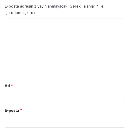
E-posta adresiniz yayınlanmayacak.
Gerekli alanlar
*
ile
işaretlenmişlerdir
Y
o
r
u
m
*
Ad
*
E-posta
*