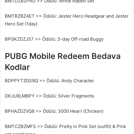
BMTDZBZPRD >> Ödülü: White Rabbit Set
BMTBZBZ4ET >> Ödülü: Jester Hero Headgear and Jester
Hero Set (1day)
BPGKZDZJS7 >> Ödülü: 3-day Off-road Buggy
PUBG Mobile Redeem Bedava
Kodlar
BDPPYTZGS9Q >> Ödülü: Andy Character
DKJU8LMBPY >> Ödülü: Silver Fragments
BPHAZDZVQ8 >> Ödülü: 3000 Heart (Chicken)
BMTCZBZMFS >> Ödülü: Pretty in Pink Set (outfit) & Pink