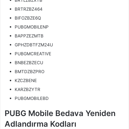
BRTLZBZXTB
BRTRZBZ464
BIFOZBZE6Q
PUBGMOBILENP
BAPPZEZMTB
GPHZDBTFZM24U
PUBGMCREATIVE
BNBEZBZECU
BMTDZBZPRO
KZCZBENE
KARZBZYTR
PUBGMOBILEBD
PUBG Mobile Bedava Yeniden
Adlandırma Kodları