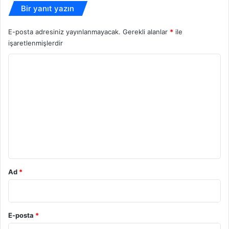
Bir yanıt yazın
E-posta adresiniz yayınlanmayacak.
Gerekli alanlar
*
ile
işaretlenmişlerdir
Y
o
r
u
m
*
Ad
*
E-posta
*