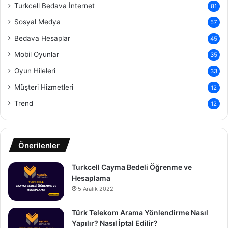
Turkcell Bedava İnternet
81
Sosyal Medya
57
Bedava Hesaplar
45
Mobil Oyunlar
35
Oyun Hileleri
33
Müşteri Hizmetleri
12
Trend
12
Önerilenler
Turkcell Cayma Bedeli Öğrenme ve
Hesaplama
5 Aralık 2022
Türk Telekom Arama Yönlendirme Nasıl
Yapılır? Nasıl İptal Edilir?