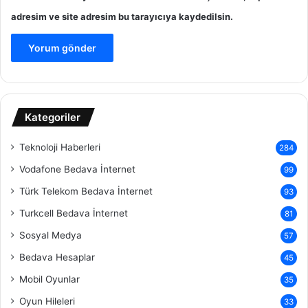
adresim ve site adresim bu tarayıcıya kaydedilsin.
Kategoriler
Teknoloji Haberleri
284
Vodafone Bedava İnternet
99
Türk Telekom Bedava İnternet
93
Turkcell Bedava İnternet
81
Sosyal Medya
57
Bedava Hesaplar
45
Mobil Oyunlar
35
Oyun Hileleri
33