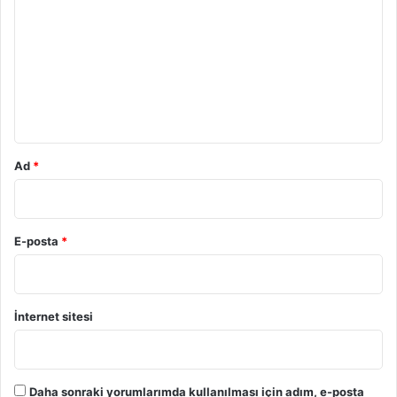
o
r
u
m
*
Ad
*
E-posta
*
İnternet sitesi
Daha sonraki yorumlarımda kullanılması için adım, e-posta