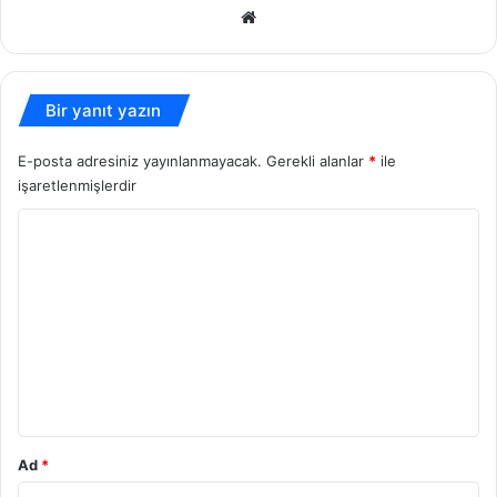
Web
sitesi
Bir yanıt yazın
E-posta adresiniz yayınlanmayacak.
Gerekli alanlar
*
ile
işaretlenmişlerdir
Y
o
r
u
m
*
Ad
*