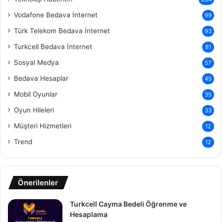
Vodafone Bedava İnternet
99
Türk Telekom Bedava İnternet
93
Turkcell Bedava İnternet
81
Sosyal Medya
57
Bedava Hesaplar
45
Mobil Oyunlar
35
Oyun Hileleri
33
Müşteri Hizmetleri
12
Trend
12
Önerilenler
Turkcell Cayma Bedeli Öğrenme ve
Hesaplama