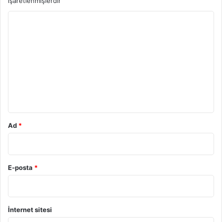
işaretlenmişlerdir
Y
o
r
u
m
*
Ad
*
E-posta
*
İnternet sitesi