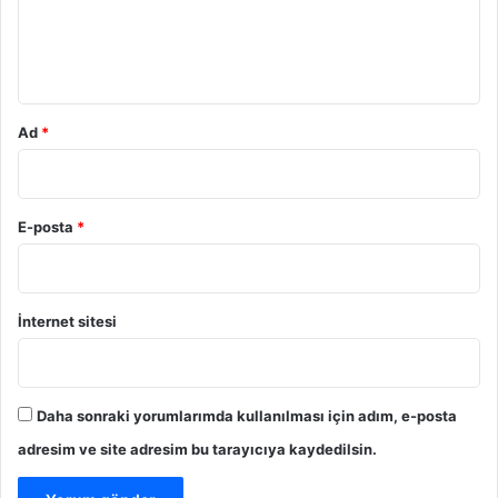
m
*
Ad
*
E-posta
*
İnternet sitesi
Daha sonraki yorumlarımda kullanılması için adım, e-posta
adresim ve site adresim bu tarayıcıya kaydedilsin.