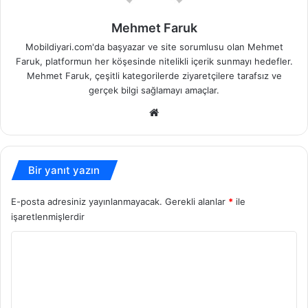
Mehmet Faruk
Mobildiyari.com'da başyazar ve site sorumlusu olan Mehmet
Faruk, platformun her köşesinde nitelikli içerik sunmayı hedefler.
Mehmet Faruk, çeşitli kategorilerde ziyaretçilere tarafsız ve
gerçek bilgi sağlamayı amaçlar.
Web
sitesi
Bir yanıt yazın
E-posta adresiniz yayınlanmayacak.
Gerekli alanlar
*
ile
işaretlenmişlerdir
Y
o
r
u