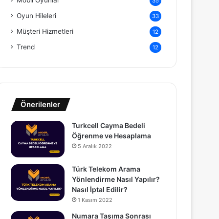
Mobil Oyunlar
35
Oyun Hileleri
33
Müşteri Hizmetleri
12
Trend
12
Önerilenler
Turkcell Cayma Bedeli
Öğrenme ve Hesaplama
5 Aralık 2022
Türk Telekom Arama
Yönlendirme Nasıl Yapılır?
Nasıl İptal Edilir?
1 Kasım 2022
Numara Taşıma Sonrası