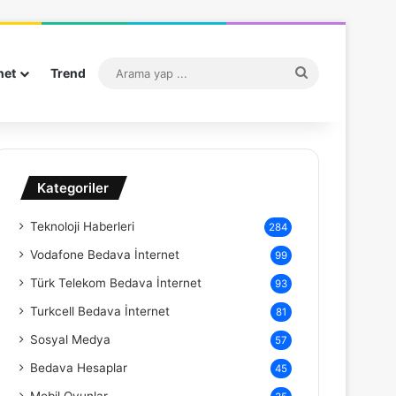
Arama
net
Trend
yap
...
Kategoriler
Teknoloji Haberleri
284
Vodafone Bedava İnternet
99
Türk Telekom Bedava İnternet
93
Turkcell Bedava İnternet
81
Sosyal Medya
57
Bedava Hesaplar
45